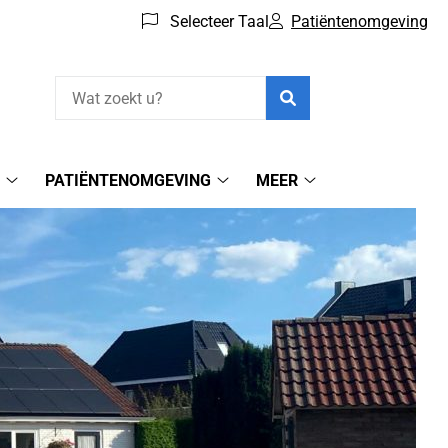
Selecteer Taal
Patiëntenomgeving
Zoeken
N
PATIËNTENOMGEVING
MEER
Spoedgevallen
Patiëntenomgeving
Meer
submenu
submenu
submenu