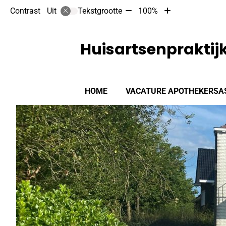
Tekst
Tekst
Contrast
Tekstgrootte
100%
Uit
verkleinen
vergroten
met
met
10%
10%
Huisartsenprakti
Hoofdmenu
HOME
VACATURE APOTHEKERSA