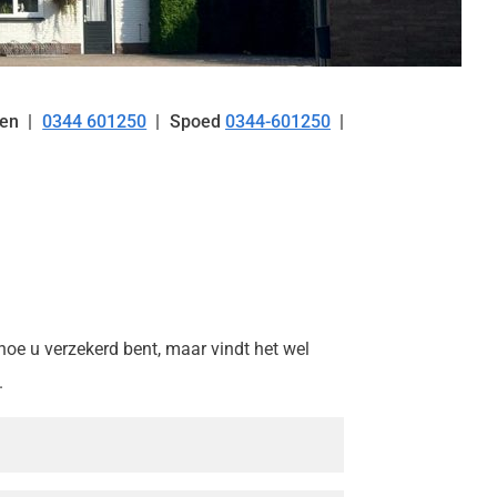
en
0344 601250
Spoed
0344-601250
Tel:
 hoe u verzekerd bent, maar vindt het wel
.