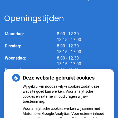
Openingstijden
tot
Maandag:
8.00
- 12.30
tot
13.15
- 17.00
tot
Dinsdag:
8.00
- 12.30
tot
13.15
- 17.00
tot
Woensdag:
8.00
- 12.30
tot
13.15
- 17.00
tot
Donderdag:
8.00
- 12.30
tot
13.15
- 17.00
Deze website gebruikt cookies
tot
Vrijdag:
8.00
- 12.30
Wij gebruiken noodzakelijke cookies zodat deze
tot
13.15
- 17.00
website goed kan werken. Voor analytische
cookies en externe inhoud vragen wij uw
toestemming.
Voor analytische cookies werken wij samen met
Matomo en Google Analytics. Voor externe inhoud