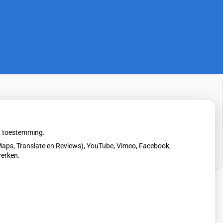
uw toestemming.
aps, Translate en Reviews), YouTube, Vimeo, Facebook,
werken.
erklaring
|
Cookie-instellingen
|
Voorwaarden