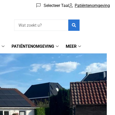
Selecteer Taal
Patiëntenomgeving
Zoeken
N
PATIËNTENOMGEVING
MEER
Spoedgevallen
Patiëntenomgeving
Meer
submenu
submenu
submenu