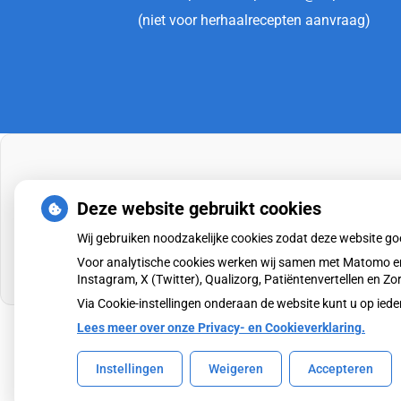
(niet voor herhaalrecepten aanvraag)
Deze website gebruikt cookies
Wij gebruiken noodzakelijke cookies zodat deze website g
Voor analytische cookies werken wij samen met Matomo en
Instagram, X (Twitter), Qualizorg, Patiëntenvertellen en 
Via Cookie-instellingen onderaan de website kunt u op i
Lees meer over onze Privacy- en Cookieverklaring.
Uw Zorg Online
|
Beheer
Instellingen
Weigeren
Accepteren