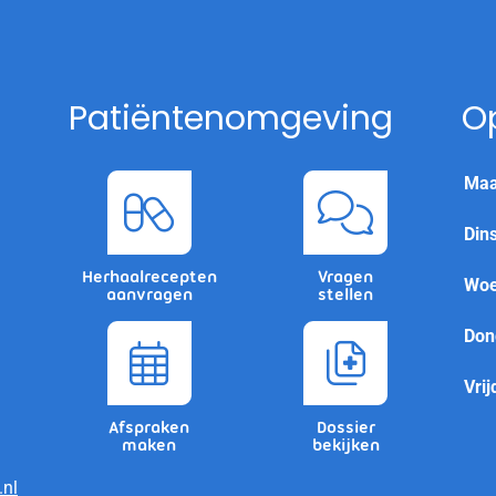
Patiëntenomgeving
O
Maa
Din
Herhaalrecepten
Vragen
Woe
aanvragen
stellen
Don
Vrij
Afspraken
Dossier
maken
bekijken
nl