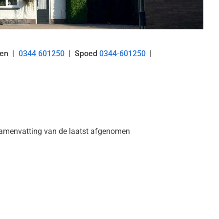
en
0344 601250
Spoed
0344-601250
Tel:
n samenvatting van de laatst afgenomen