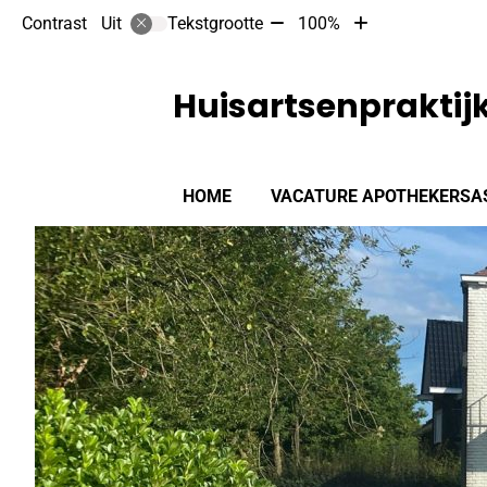
Tekst
Tekst
Contrast
Tekstgrootte
100%
Uit
verkleinen
vergroten
met
met
10%
10%
Huisartsenprakti
Hoofdmenu
HOME
VACATURE APOTHEKERSA