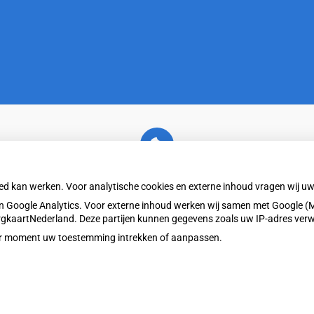
U heeft geen toestemming gegeven voor
externe inhoud
die nodig is om dit te zien.
oed kan werken. Voor analytische cookies en externe inhoud vragen wij 
Cookie-instellingen wijzigen
 Google Analytics. Voor externe inhoud werken wij samen met Google (M
ZorgkaartNederland. Deze partijen kunnen gegevens zoals uw IP-adres ver
eder moment uw toestemming intrekken of aanpassen.
Privacy v