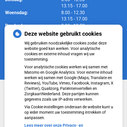
tot
13.15
- 17.00
tot
Woensdag:
8.00
- 12.30
tot
13.15
- 17.00
tot
Donderdag:
8.00
- 12.30
tot
13.15
- 17.00
Deze website gebruikt cookies
tot
Vrijdag:
8.00
- 12.30
Wij gebruiken noodzakelijke cookies zodat deze
tot
13.15
- 17.00
website goed kan werken. Voor analytische
cookies en externe inhoud vragen wij uw
toestemming.
Voor analytische cookies werken wij samen met
Matomo en Google Analytics. Voor externe inhoud
werken wij samen met Google (Maps, Translate en
Reviews), YouTube, Vimeo, Facebook, Instagram, X
(Twitter), Qualizorg, Patiëntenvertellen en
ZorgkaartNederland. Deze partijen kunnen
gegevens zoals uw IP-adres verwerken.
U heeft geen toestemming gegeven voor
Via Cookie-instellingen onderaan de website kunt u
externe inhoud
die nodig is om dit te zien.
op ieder moment uw toestemming intrekken of
aanpassen.
Cookie-instellingen wijzigen
Lees meer over onze Privacy- en