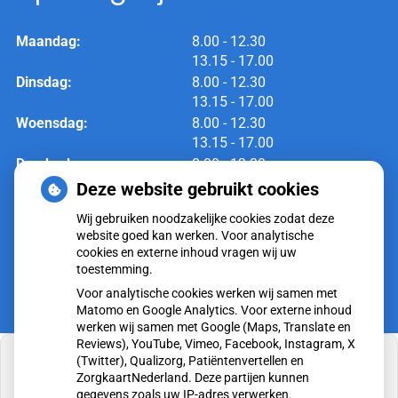
tot
Maandag:
8.00
- 12.30
tot
13.15
- 17.00
tot
Dinsdag:
8.00
- 12.30
tot
13.15
- 17.00
tot
Woensdag:
8.00
- 12.30
tot
13.15
- 17.00
tot
Donderdag:
8.00
- 12.30
tot
13.15
- 17.00
Deze website gebruikt cookies
tot
Vrijdag:
8.00
- 12.30
Wij gebruiken noodzakelijke cookies zodat deze
tot
13.15
- 17.00
website goed kan werken. Voor analytische
cookies en externe inhoud vragen wij uw
toestemming.
Voor analytische cookies werken wij samen met
Matomo en Google Analytics. Voor externe inhoud
werken wij samen met Google (Maps, Translate en
Reviews), YouTube, Vimeo, Facebook, Instagram, X
(Twitter), Qualizorg, Patiëntenvertellen en
ZorgkaartNederland. Deze partijen kunnen
gegevens zoals uw IP-adres verwerken.