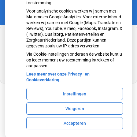
toestemming.
Voor analytische cookies werken wij samen met
Matomo en Google Analytics. Voor externe inhoud
werken wij samen met Google (Maps, Translate en
Reviews), YouTube, Vimeo, Facebook, Instagram, X
(Twitter), Qualizorg, Patiëntenvertellen en
ZorgkaartNederland. Deze partijen kunnen
gegevens zoals uw IP-adres verwerken.
U heeft geen toestemming gegeven voor
Via Cookie-instellingen onderaan de website kunt u
externe inhoud
die nodig is om dit te zien.
op ieder moment uw toestemming intrekken of
aanpassen.
Cookie-instellingen wijzigen
Lees meer over onze Privacy- en
Cookieverklaring.
Instellingen
Uw Zorg Online
|
Beheer
Weigeren
Privacy verklaring
|
Cookie-instellingen
|
Voorwaarden
Accepteren