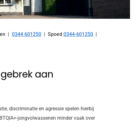
en
0344 601250
Spoed
0344-601250
Tel:
 gebrek aan
, discriminatie en agressie spelen hierbij
 LHBTQIA+-jongvolwassenen minder vaak over