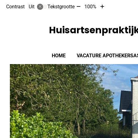
Tekst
Tekst
Contrast
Tekstgrootte
100%
Uit
verkleinen
vergroten
met
met
10%
10%
Huisartsenprakti
Hoofdmenu
HOME
VACATURE APOTHEKERSA