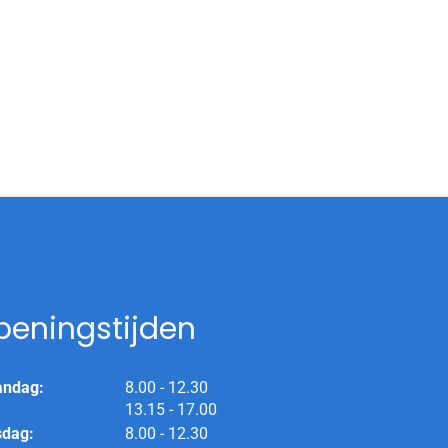
peningstijden
tot
ndag:
8.00
- 12.30
tot
13.15
- 17.00
tot
sdag:
8.00
- 12.30