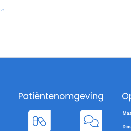
Patiëntenomgeving
O
Maa
Din