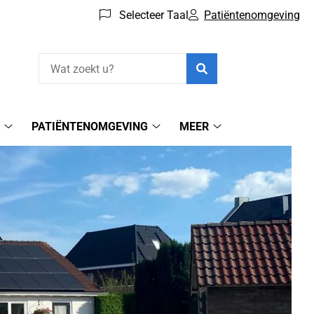
Selecteer Taal
Patiëntenomgeving
Zoeken
N
PATIËNTENOMGEVING
MEER
Spoedgevallen
Patiëntenomgeving
Meer
submenu
submenu
submenu