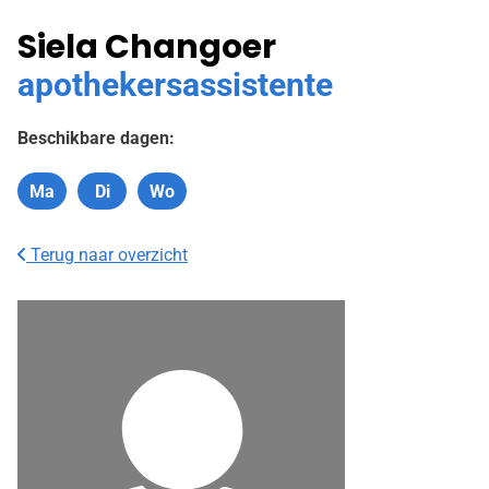
Siela Changoer
apothekersassistente
Beschikbare dagen:
Ma
Di
Wo
Maandag
Dinsdag
Woensdag
Terug naar overzicht