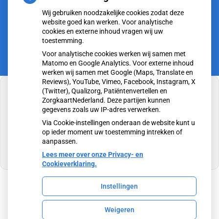
tot
Vrijdag:
8.00
- 12.30
Wij gebruiken noodzakelijke cookies zodat deze
tot
13.15
- 17.00
website goed kan werken. Voor analytische
cookies en externe inhoud vragen wij uw
toestemming.
Voor analytische cookies werken wij samen met
Matomo en Google Analytics. Voor externe inhoud
werken wij samen met Google (Maps, Translate en
Reviews), YouTube, Vimeo, Facebook, Instagram, X
(Twitter), Qualizorg, Patiëntenvertellen en
ZorgkaartNederland. Deze partijen kunnen
gegevens zoals uw IP-adres verwerken.
U heeft geen toestemming gegeven voor
Via Cookie-instellingen onderaan de website kunt u
externe inhoud
die nodig is om dit te zien.
op ieder moment uw toestemming intrekken of
aanpassen.
Cookie-instellingen wijzigen
Lees meer over onze Privacy- en
Cookieverklaring.
Instellingen
Uw Zorg Online
|
Beheer
Weigeren