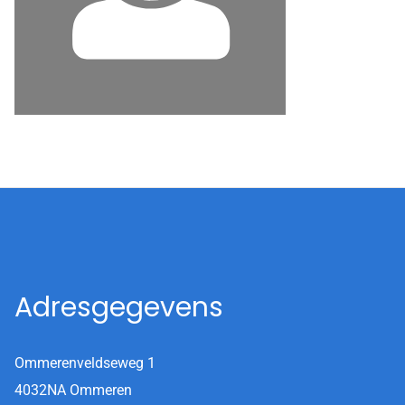
Adresgegevens
Ommerenveldseweg 1
4032NA Ommeren