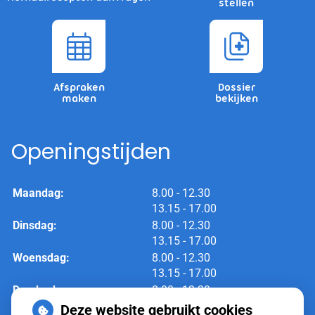
stellen
Afspraken
Dossier
maken
bekijken
Openingstijden
tot
Maandag:
8.00
- 12.30
tot
13.15
- 17.00
tot
Dinsdag:
8.00
- 12.30
tot
13.15
- 17.00
tot
Woensdag:
8.00
- 12.30
tot
13.15
- 17.00
tot
Donderdag:
8.00
- 12.30
tot
13.15
- 17.00
Deze website gebruikt cookies