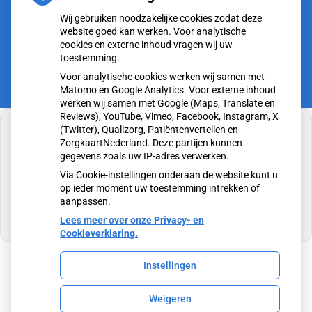
tot
Vrijdag:
8.00
- 12.30
Wij gebruiken noodzakelijke cookies zodat deze
tot
13.15
- 17.00
website goed kan werken. Voor analytische
cookies en externe inhoud vragen wij uw
toestemming.
Voor analytische cookies werken wij samen met
Matomo en Google Analytics. Voor externe inhoud
werken wij samen met Google (Maps, Translate en
Reviews), YouTube, Vimeo, Facebook, Instagram, X
(Twitter), Qualizorg, Patiëntenvertellen en
ZorgkaartNederland. Deze partijen kunnen
gegevens zoals uw IP-adres verwerken.
U heeft geen toestemming gegeven voor
Via Cookie-instellingen onderaan de website kunt u
externe inhoud
die nodig is om dit te zien.
op ieder moment uw toestemming intrekken of
aanpassen.
Cookie-instellingen wijzigen
Lees meer over onze Privacy- en
Cookieverklaring.
Instellingen
Uw Zorg Online
|
Beheer
Weigeren