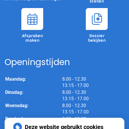
stellen
Afspraken
Dossier
maken
bekijken
Openingstijden
tot
Maandag:
8.00
- 12.30
tot
13.15
- 17.00
tot
Dinsdag:
8.00
- 12.30
tot
13.15
- 17.00
tot
Woensdag:
8.00
- 12.30
tot
13.15
- 17.00
tot
Donderdag:
8.00
- 12.30
tot
13.15
- 17.00
Deze website gebruikt cookies