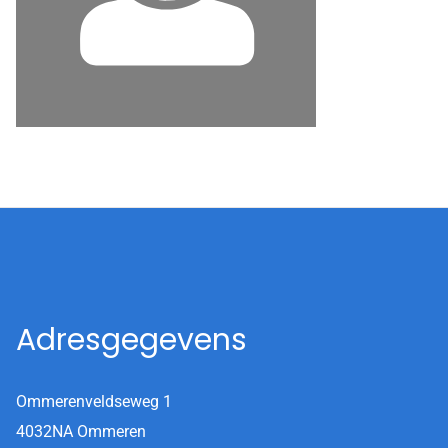
Adresgegevens
Ommerenveldseweg 1
4032NA Ommeren