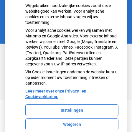
tot
Vrijdag:
8.00
- 12.30
Wij gebruiken noodzakelijke cookies zodat deze
tot
13.15
- 17.00
website goed kan werken. Voor analytische
cookies en externe inhoud vragen wij uw
toestemming.
Voor analytische cookies werken wij samen met
Matomo en Google Analytics. Voor externe inhoud
werken wij samen met Google (Maps, Translate en
Reviews), YouTube, Vimeo, Facebook, Instagram, X
(Twitter), Qualizorg, Patiëntenvertellen en
ZorgkaartNederland. Deze partijen kunnen
gegevens zoals uw IP-adres verwerken.
U heeft geen toestemming gegeven voor
Via Cookie-instellingen onderaan de website kunt u
externe inhoud
die nodig is om dit te zien.
op ieder moment uw toestemming intrekken of
aanpassen.
Cookie-instellingen wijzigen
Lees meer over onze Privacy- en
Cookieverklaring.
Instellingen
Uw Zorg Online
|
Beheer
Weigeren