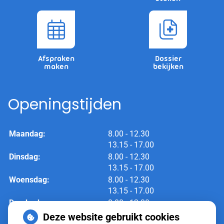
Afspraken
Dossier
maken
bekijken
Openingstijden
tot
Maandag:
8.00
- 12.30
tot
13.15
- 17.00
tot
Dinsdag:
8.00
- 12.30
tot
13.15
- 17.00
tot
Woensdag:
8.00
- 12.30
tot
13.15
- 17.00
tot
Donderdag:
8.00
- 12.30
tot
13.15
- 17.00
Deze website gebruikt cookies