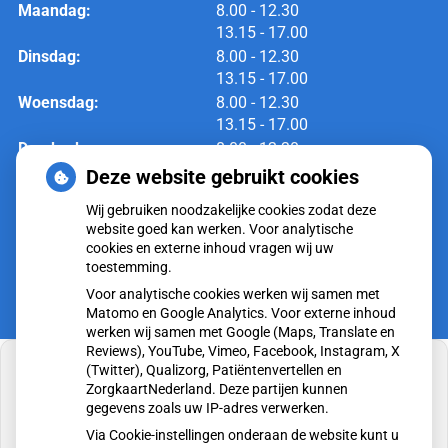
tot
Maandag:
8.00
- 12.30
tot
13.15
- 17.00
tot
Dinsdag:
8.00
- 12.30
tot
13.15
- 17.00
tot
Woensdag:
8.00
- 12.30
tot
13.15
- 17.00
tot
Donderdag:
8.00
- 12.30
tot
13.15
- 17.00
Deze website gebruikt cookies
tot
Vrijdag:
8.00
- 12.30
Wij gebruiken noodzakelijke cookies zodat deze
tot
13.15
- 17.00
website goed kan werken. Voor analytische
cookies en externe inhoud vragen wij uw
toestemming.
Voor analytische cookies werken wij samen met
Matomo en Google Analytics. Voor externe inhoud
werken wij samen met Google (Maps, Translate en
Reviews), YouTube, Vimeo, Facebook, Instagram, X
(Twitter), Qualizorg, Patiëntenvertellen en
ZorgkaartNederland. Deze partijen kunnen
gegevens zoals uw IP-adres verwerken.
U heeft geen toestemming gegeven voor
Via Cookie-instellingen onderaan de website kunt u